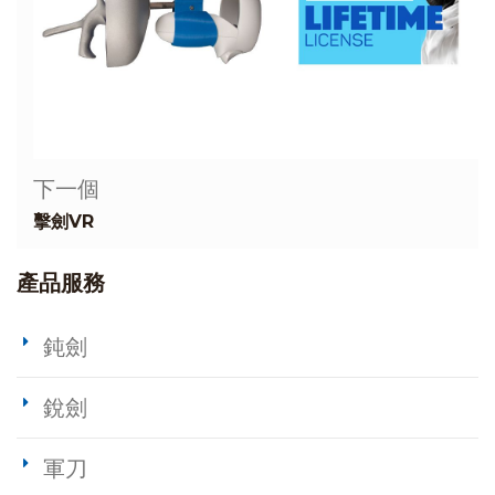
下一個
擊劍VR
產品服務
鈍劍
銳劍
軍刀