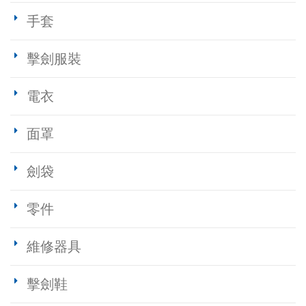
手套
擊劍服裝
電衣
面罩
劍袋
零件
維修器具
擊劍鞋