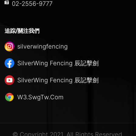
02-2556-9777
追踪/關注我們
silverwingfencing
SilverWing Fencing
辰記擊劍
SilverWing Fencing
辰記擊劍
W3.SwgTw.Com
© Copyright 2021. All Rights Reserved.