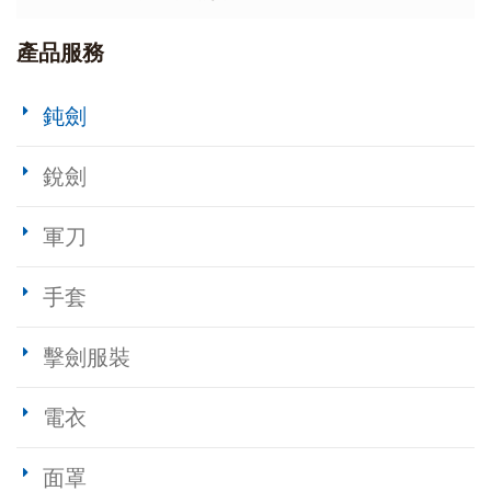
產品服務
鈍劍
銳劍
軍刀
手套
擊劍服裝
電衣
面罩