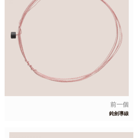
前一個
鈍劍導線