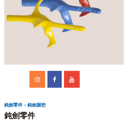
鈍劍零件 - 鈍劍握把
鈍劍零件