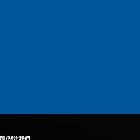
U
踪/關注我們