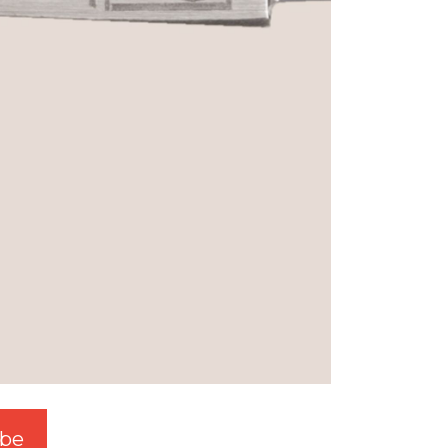
be
W3.SwgTw.Com