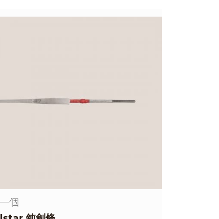
一個
llstar 鈍劍條