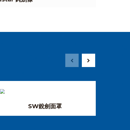
SW銳劍面罩