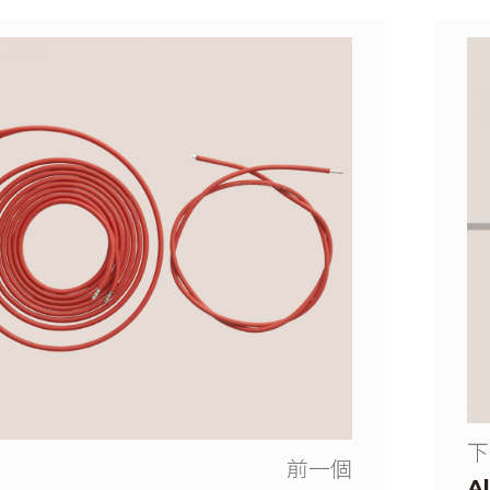
下
前一個
A