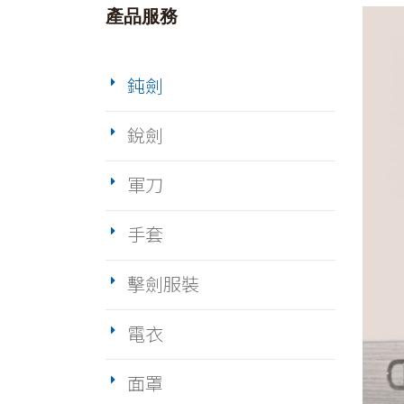
產品服務
鈍劍
銳劍
軍刀
手套
擊劍服裝
電衣
面罩