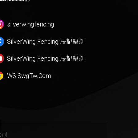
silverwingfencing
SilverWing Fencing
辰記擊劍
SilverWing Fencing
辰記擊劍
W3.SwgTw.Com
公司