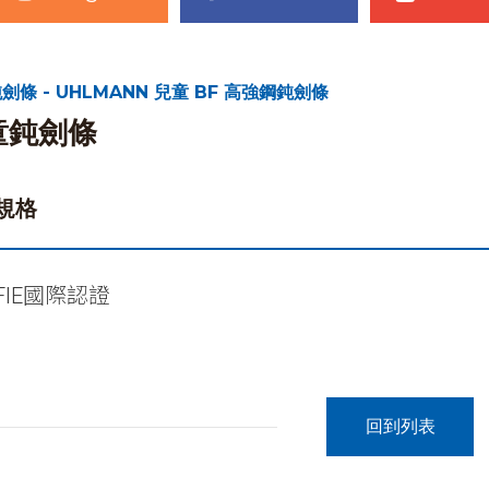
劍條 - UHLMANN 兒童 BF 高強鋼鈍劍條
童鈍劍條
規格
FIE國際認證
回到列表