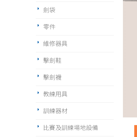
劍袋
零件
維修器具
擊劍鞋
擊劍襪
教練用具
訓練器材
比賽及訓練場地設備