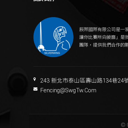
辰際國際有限公司是一
讓你比賽所向披靡」是
團隊，提供我們合作的
243 新北市泰山區壽山路134巷24
Fencing@SwgTw.Com
© 