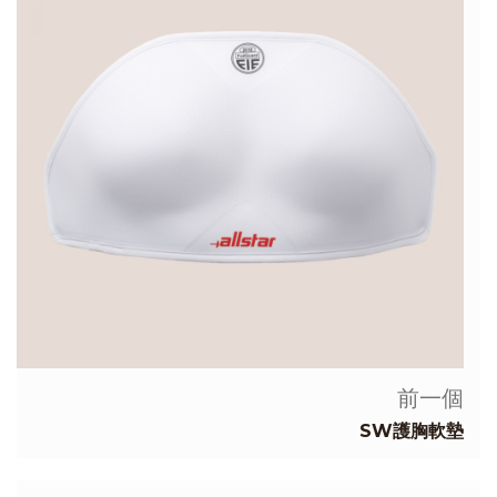
前一個
SW護胸軟墊