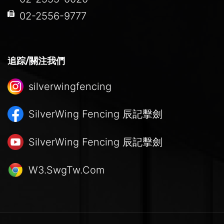
02-2556-9777
追踪/關注我們
silverwingfencing
SilverWing Fencing
辰記擊劍
SilverWing Fencing
辰記擊劍
W3.SwgTw.Com