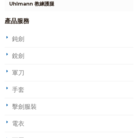
Uhlmann 教練護腿
產品服務
鈍劍
銳劍
軍刀
手套
擊劍服裝
電衣