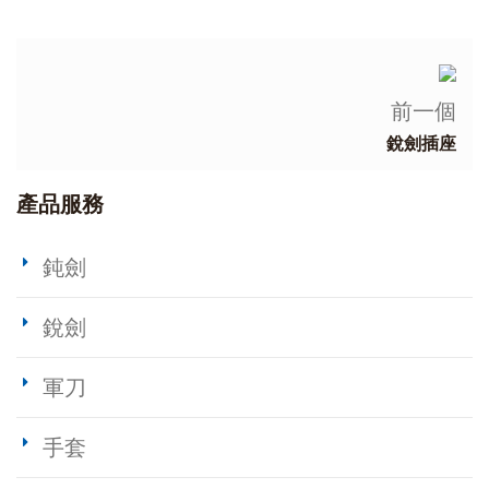
前一個
銳劍插座
產品服務
鈍劍
銳劍
軍刀
手套