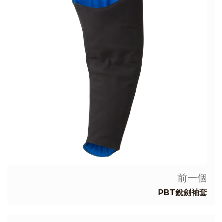
前一個
PBT銳劍袖套