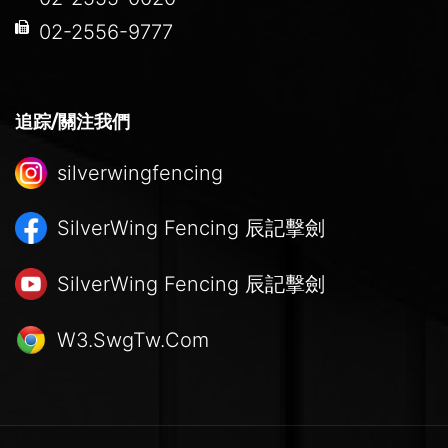
02-2556-9777
追踪/關注我們
silverwingfencing
SilverWing Fencing
辰記擊劍
SilverWing Fencing
辰記擊劍
W3.SwgTw.Com