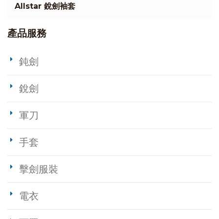
Allstar 銳劍袖套
產品服務
鈍劍
銳劍
軍刀
手套
擊劍服裝
電衣