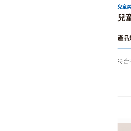
兒童鈍
兒
產品
符合