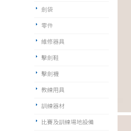
劍袋
零件
維修器具
擊劍鞋
擊劍襪
教練用具
訓練器材
比賽及訓練場地設備