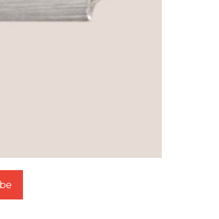
be
W3.SwgTw.Com