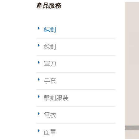
產品服務
鈍劍
銳劍
軍刀
手套
擊劍服裝
電衣
面罩